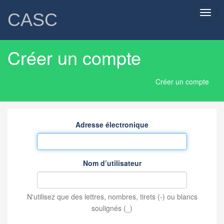
Toggl
CASC
navig
Créer un compte
Créer un compte
Adresse électronique
Nom d’utilisateur
N'utilisez que des lettres, nombres, tirets (-) ou blancs
soulignés (_)