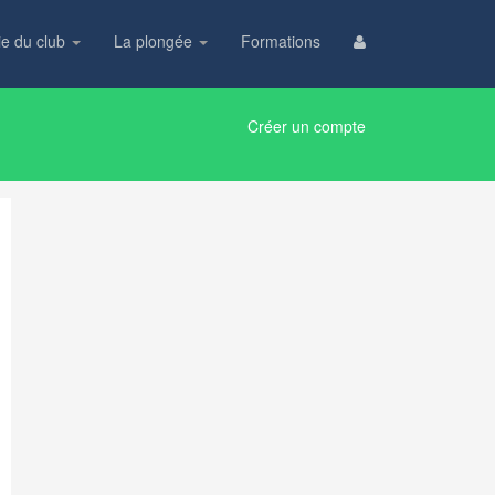
ie du club
La plongée
Formations
Créer un compte