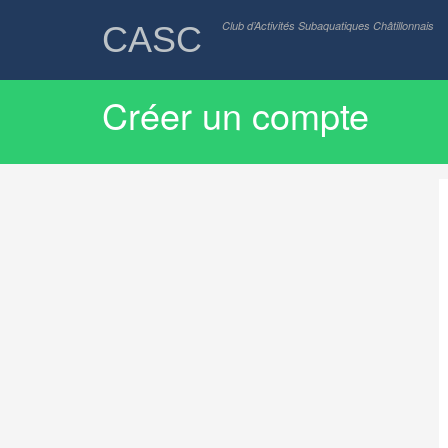
Club d’Activités Subaquatiques Châtillonnais
CASC
Créer un compte