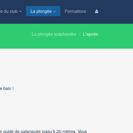
ie du club
La plongée
Formations
La plongée scaphandre
L'apnée
e bain !
 guide de palanquée jusqu'à 20 mètres. Vous