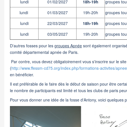
lundi
01/02/2027
18h-19h
groupes tou
lundi
01/03/2027
19h-20h
groupes tou
lundi
22/03/2027
18h-19h
groupes tou
lundi
03/05/2027
19h-20h
groupes tou
D'autres fosses pour les
groupes Apnée
sont également organisé
comité départemental apnée de Paris.
Par contre, vous devez obligatoirement vous s'inscrire sur le s
(
http://www.ffessm-cd75.org/index.php/formations-activites/apnee
en bénéficier.
Il est préférable de le faire dès le début de saison pour être certa
le nombre de participants est limité et tous les clubs de paris peu
Pour vous donner une idée de la fosse d'Antony, voici quelques p