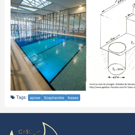
Tags:
apnee
Scaphandre
fosses