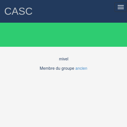
Tog
CASC
nav
mivel
Membre du groupe
ancien