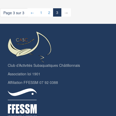
←
1
2
3
→
Page 3 sur 3
Club d’Activités Subaquatiques Châtillonnais
Association loi 1901
Affiliation FFESSM 07 92 0388