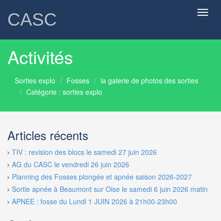
Toggl
CASC
navig
Activités
Sorties explo
Fosses
la galerie de photos des sorties
Catégorie : sorties explo
Articles récents
TIV : revision des blocs le samedi 27 juin 2026
AG du CASC le vendredi 26 juin 2026
Planning des Fosses plongée et apnée saison 2026-2027
Sortie apnée à Beaumont sur Oise le samedi 6 juin 2026 matin
APNEE : fosse du Lundi 1 JUIN 2026 à 21h00-23h00